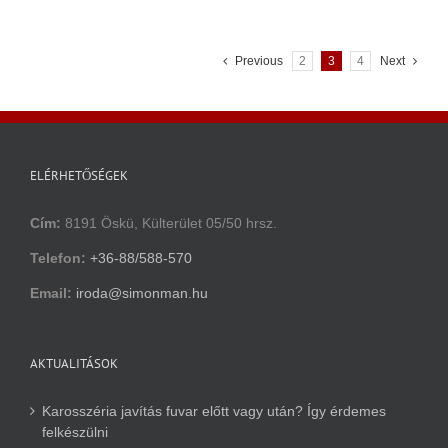
Previous
2
3
4
Next
ELÉRHETŐSÉGEK
Cím:
8191 Öskü, Külterület 05/50 hrsz.
Telefon:
+36-88/588-570
Email:
iroda@simonman.hu
AKTUALITÁSOK
Karosszéria javítás fuvar előtt vagy után? Így érdemes
felkészülni