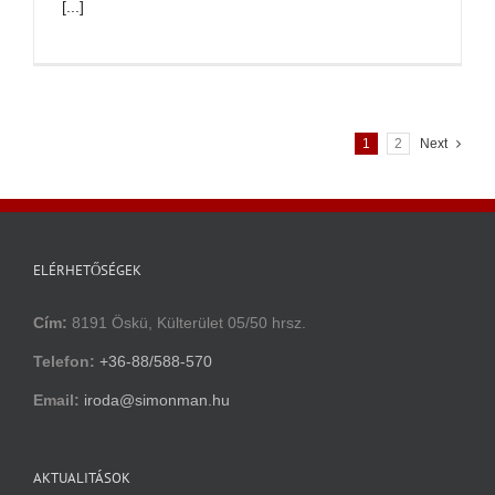
[...]
1
2
Next
ELÉRHETŐSÉGEK
Cím:
8191 Öskü, Külterület 05/50 hrsz.
Telefon:
+36-88/588-570
Email:
iroda@simonman.hu
AKTUALITÁSOK