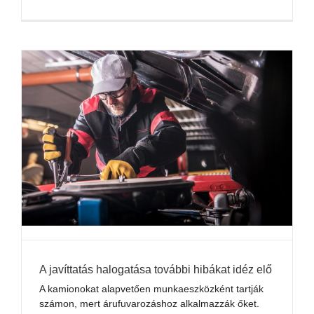
A javíttatás halogatása további hibákat idéz elő
A kamionokat alapvetően munkaeszközként tartják
számon, mert árufuvarozáshoz alkalmazzák őket.