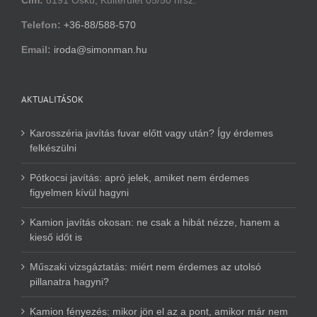
Telefon:
+36-88/588-570
Email:
iroda@simonman.hu
AKTUALITÁSOK
Karosszéria javítás fuvar előtt vagy után? Így érdemes
felkészülni
Pótkocsi javítás: apró jelek, amiket nem érdemes
figyelmen kívül hagyni
Kamion javítás okosan: ne csak a hibát nézze, hanem a
kieső időt is
Műszaki vizsgáztatás: miért nem érdemes az utolsó
pillanatra hagyni?
Kamion fényezés: mikor jön el az a pont, amikor már nem