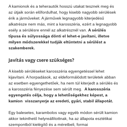
A kamionok és a teherautók hosszú utakat tesznek meg és
az útjaik során előfordulhat, hogy kisebb nagyobb sérülések
érik a járműveket. A járművek legnagyobb kiterjedésű
alkatrésze nem más, mint a karosszéria, ezért a legnagyobb
esély a sérülésre ennél az alkatrésznél van.
A sérülés
típusa és súlyossága dönti el lehet-e javítani, illetve
milyen módszerekkel tudják eltüntetni a sérülést a
szakemberek.
Javítás vagy csere szükséges?
A kisebb sérüléseket karosszéria egyengetéssel lehet
kijavítani. A horpadások, az eldeformálódott területek abban
az esetben egyengethetőek, ha nem túl kiterjedt a sérülés és
a karosszéria fényezése sem sérült meg.
A karosszéria
egyengetés célja, hogy a lehetőségekhez képest, a
kamion visszanyerje az eredeti, gyári, stabil állapotát.
Egy balesetes, karambolos vagy egyéb módon sérült kamion
akkor tekinthető helyreállítottnak, ha az állapota esztétikai
szempontból kielégítő és a méretbeli, formai