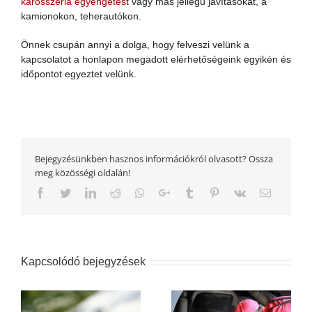
karosszéria egyengetést
vagy más jellegű javításokat, a
kamionokon, teherautókon.
Önnek csupán annyi a dolga, hogy felveszi velünk a
kapcsolatot a honlapon megadott elérhetőségeink egyikén és
időpontot egyeztet velünk.
Bejegyzésünkben hasznos információkról olvasott? Ossza
meg közösségi oldalán!
Facebook
Twitter
LinkedIn
Reddit
Whatsapp
Google+
Tumblr
Pinterest
Vk
Email
Kapcsolódó bejegyzések