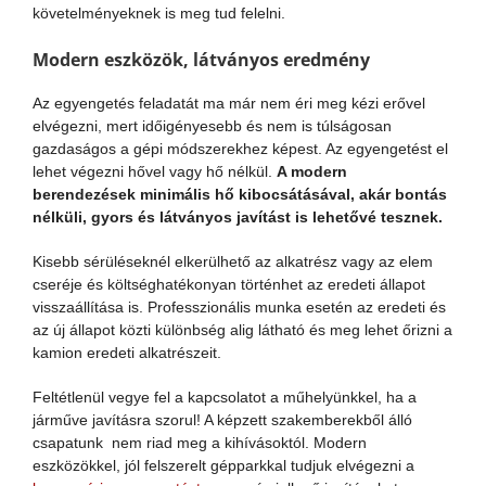
követelményeknek is meg tud felelni.
Modern eszközök, látványos eredmény
Az egyengetés feladatát ma már nem éri meg kézi erővel
elvégezni, mert időigényesebb és nem is túlságosan
gazdaságos a gépi módszerekhez képest. Az egyengetést el
lehet végezni hővel vagy hő nélkül.
A modern
berendezések minimális hő kibocsátásával, akár bontás
nélküli, gyors és látványos javítást is lehetővé tesznek.
Kisebb sérüléseknél elkerülhető az alkatrész vagy az elem
cseréje és költséghatékonyan történhet az eredeti állapot
visszaállítása is. Professzionális munka esetén az eredeti és
az új állapot közti különbség alig látható és meg lehet őrizni a
kamion eredeti alkatrészeit.
Feltétlenül vegye fel a kapcsolatot a műhelyünkkel, ha a
járműve javításra szorul! A képzett szakemberekből álló
csapatunk nem riad meg a kihívásoktól. Modern
eszközökkel, jól felszerelt gépparkkal tudjuk elvégezni a