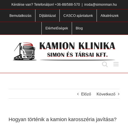
Skip
Kérdése van? Telefonáljon!
+36-88/588-570
|
iroda@simonman.hu
to
content
Bemutatkozás
Díjtáblázat
CASCO ajánlatunk
Alkatrészek
Elérhetőségek
Blog
Előző
Következő
Hogyan történik a kamion karosszéria javítása?