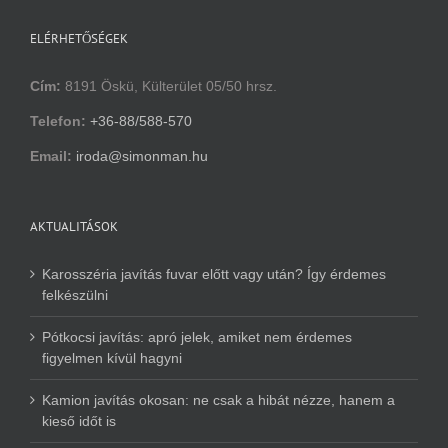
ELÉRHETŐSÉGEK
Cím:
8191 Öskü, Külterület 05/50 hrsz.
Telefon:
+36-88/588-570
Email:
iroda@simonman.hu
AKTUALITÁSOK
Karosszéria javítás fuvar előtt vagy után? Így érdemes
felkészülni
Pótkocsi javítás: apró jelek, amiket nem érdemes
figyelmen kívül hagyni
Kamion javítás okosan: ne csak a hibát nézze, hanem a
kieső időt is