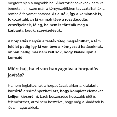
megtörténjen a nagyobb baj. A korróziót sokaknak nem kell
bemutatni, hiszen már a környezetükben tapasztalhatták a
romboló folyamat hatását.
Az autók, így a kamionok is,
fokozottabban ki vannak téve a rozsdásodás
veszélyeinek, főleg, ha nem is történik meg a
karbantartásuk, szervizelésük.
A
horpadás helyén a festékréteg megsérülhet, a fém
felület pedig így ki van téve a környezeti hatásoknak,
onnan pedig már nem kell sok, hogy kialakuljon a
korrózió.
Miért baj, ha el van hanyagolva a horpadás
javítás?
Ha nem foglalkoznak a horpadással, akkor
a kialakult
korrózió eredményezheti azt, hogy komplett elemeket
kelljen kicserélni.
Ezek beszerzése hosszabb időt is
felemészthet, arról nem beszélve, hogy még a kiadások is
jóval magasabbak.