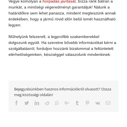
Vegye komolyan a
horpadás javítását
, bízza ránk bátran a
munkát, a minőségi végeredményt garantáljuk! Nálunk a
határidőkre sem lehet panasza, mindent megteszünk annak
érdekében, hogy a jármű rövid időn belül ismét használható
legyen.
Műhelyünk felszerelt, a legprofibb szakemberekkel
dolgozunk együtt. Ha szeretne bővebb információkat kérni a
szolgáltatásról, forduljon hozzánk bizalommal a feltüntetett
elérhetőségeinken, készséggel válaszolunk mindenkinek.
Bejegyzésünkben hasznos információkról olvasott? Ossza
meg közösségi oldalán!
Facebook
Twitter
LinkedIn
Reddit
Whatsapp
Google+
Tumblr
Pinterest
Vk
Email