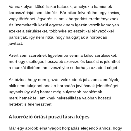
Vannak olyan külső fizikai hatások, amelyek a kamionok
karosszériáját sem kímélik. Bármikor felverődhet egy kavics,
vagy történhet jégverés is, amik horpadást eredményeznek.
Az üzemeltetők közül egyesek nem igazán veszik komolyan
ezeket a sérüléseket, többnyire az esztétikai tényezőkkel
párosítják, így nem ritka, hogy halogatják a horpadás
javítást.
Azért sem szeretnék figyelembe venni a külső sérüléseket,
mert egy esetleges hosszabb szervizelés kiesést is jelenthet
a munkát illetően, ami veszélybe sodorhatja az adott céget.
Az biztos, hogy nem igazán vélekednek jól azon személyek,
akik nem tulajdonítanak a horpadás javításnak jelentőséget,
ugyanis így elég hamar még súlyosabb problémák
merülhetnek fel, amiknek helyreállítása valóban hosszú
heteket is felemészthet.
A korrózió óriási pusztításra képes
Már egy apróbb elhanyagolt horpadás elegendő ahhoz, hogy