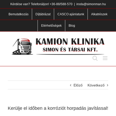
Skip
Kérdése van? Telefonáljon!
+36-88/588-570
|
iroda@simonman.hu
to
content
Bemutatkozás
Díjtáblázat
CASCO ajánlatunk
Alkatrészek
Elérhetőségek
Blog
Előző
Következő
Kerülje el időben a korróziót horpadás javítással!