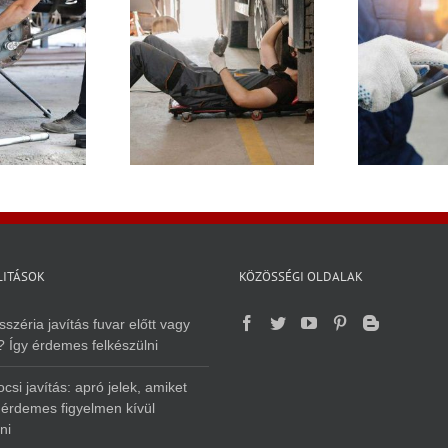
Műszaki vizsgáztatás:
Kam
on javítás okosan:
miért nem érdemes az
jön 
sak a hibát nézze,
utolsó pillanatra
m
m a kieső időt is
hagyni?
t
LITÁSOK
KÖZÖSSÉGI OLDALAK
széria javítás fuvar előtt vagy
? Így érdemes felkészülni
csi javítás: apró jelek, amiket
érdemes figyelmen kívül
ni