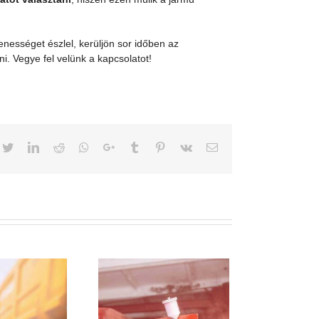
enességet észlel, kerüljön sor időben az
ni. Vegye fel velünk a kapcsolatot!
cebook
Twitter
LinkedIn
Reddit
Whatsapp
Google+
Tumblr
Pinterest
Vk
Email