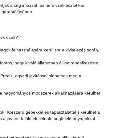
ontják a cég imázsát, és nem csak esztétikai
 garantálásában.
yek ezek?
gok felhasználására kerül sor a kivitelezés során,
fontos, hogy kiváló állapotban álljon rendelkezésre.
Precíz, egyedi javítással oldhatóak meg a
 a hagyományos módszerek alkalmazására kerülhet
ok. Korszerű gépekkel és tapasztalattal sikerülhet a
s a javított felületek célnak megfelelő anyagokkal
atot választani
, hiszen ezen múlik a jármű