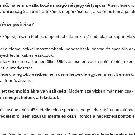
ármű, hanem a vállalkozás mozgó névjegykártyája is
. A sérülések r
csfontosságú
a jármű értékének megőrzésében, a sofőr biztonságának
éria javítása?
képest, hiszen több szempontból eltérnek a jármű tulajdonságai. Mel
ria elemei sokkal masszívabbak, nehezebbek. Vastag és speciális anya
yedi technikák és eszközök.
rkezeti eleme a kamionfülke. Ütközés esetén védi a sofőr életét, ezért 
eti a szerkezetet.
ülések, a legtöbb esetben nem cserélhetőek le egyben a sérült elemek. 
a, formázásra is.
ejlett technológiákra van szükség
. Modern szervizben már nem csak
n elvégezhetőek a feladatok
.
aállításához nélkülözhetetlenek a speciális, nagy teherbírású húzatópad
védelemről sem szabad megfeledkezni
, fontos a hegesztési pontok é
 ami túlmutat a lemezegyengetésen.
Nem célszerű a legolcsóbb ajánl