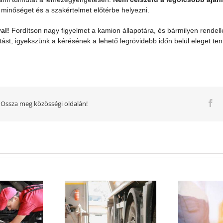
 minőséget és a szakértelmet előtérbe helyezni.
val!
Fordítson nagy figyelmet a kamion állapotára, és bármilyen rendell
vítást, igyekszünk a kérésének a lehető legrövidebb időn belül eleget ten
Fa
 Ossza meg közösségi oldalán!