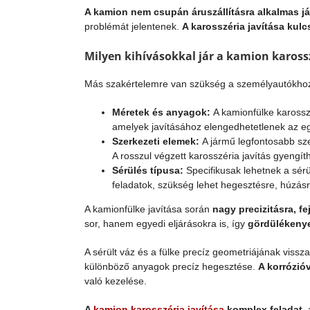
A kamion nem csupán áruszállításra alkalmas j
problémát jelentenek.
A karosszéria javítása kul
Milyen kihívásokkal jár a kamion karossz
Más szakértelemre van szükség a személyautókhoz 
Méretek és anyagok:
A kamionfülke karosszé
amelyek javításához elengedhetetlenek az eg
Szerkezeti elemek:
A jármű legfontosabb sze
A rosszul végzett karosszéria javítás gyengíth
Sérülés típusa:
Specifikusak lehetnek a sér
feladatok, szükség lehet hegesztésre, húzásr
A kamionfülke javítása során
nagy precizitásra, f
sor, hanem egyedi eljárásokra is, így
gördülékenye
A sérült váz és a fülke precíz geometriájának vissz
különböző anyagok precíz hegesztése.
A korrózió
való kezelése.
A
kamion karosszéria javítása
komplex feladat
,