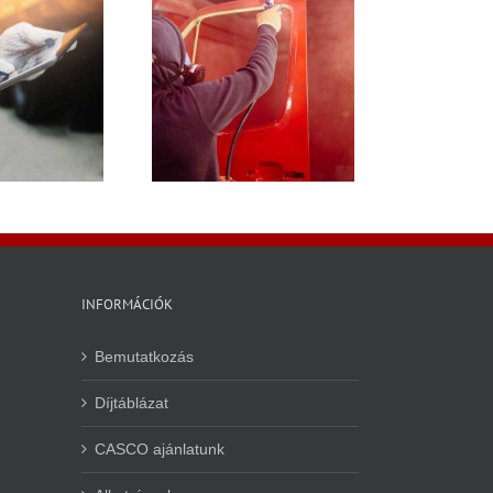
ion fényezés: mikor
el az a pont, amikor
ár nem érdemes
ovább halogatni?
INFORMÁCIÓK
Bemutatkozás
Díjtáblázat
CASCO ajánlatunk