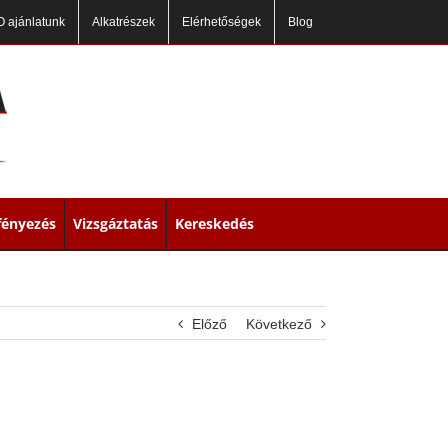
 ajánlatunk
Alkatrészek
Elérhetőségek
Blog
fényezés
Vizsgáztatás
Kereskedés
Előző
Következő