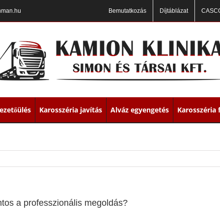
nman.hu
Bemutatkozás
Díjtáblázat
CASCO
ezetőülés
Karosszéria javítás
Alváz egyengetés
Karosszéria 
ontos a professzionális megoldás?