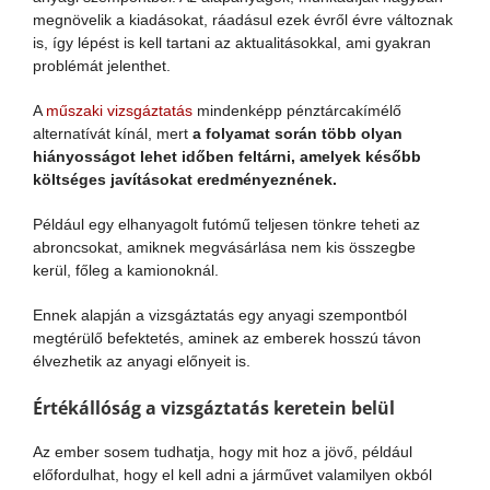
megnövelik a kiadásokat, ráadásul ezek évről évre változnak
is, így lépést is kell tartani az aktualitásokkal, ami gyakran
problémát jelenthet.
A
műszaki vizsgáztatás
mindenképp pénztárcakímélő
alternatívát kínál, mert
a folyamat során több olyan
hiányosságot lehet időben feltárni, amelyek később
költséges javításokat eredményeznének.
Például egy elhanyagolt futómű teljesen tönkre teheti az
abroncsokat, amiknek megvásárlása nem kis összegbe
kerül, főleg a kamionoknál.
Ennek alapján a vizsgáztatás egy anyagi szempontból
megtérülő befektetés, aminek az emberek hosszú távon
élvezhetik az anyagi előnyeit is.
Értékállóság a vizsgáztatás keretein belül
Az ember sosem tudhatja, hogy mit hoz a jövő, például
előfordulhat, hogy el kell adni a járművet valamilyen okból