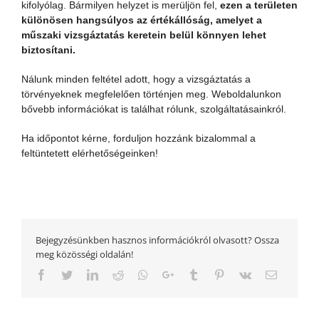
kifolyólag. Bármilyen helyzet is merüljön fel,
ezen a területen
különösen hangsúlyos az értékállóság, amelyet a
műszaki vizsgáztatás keretein belül könnyen lehet
biztosítani.
Nálunk minden feltétel adott, hogy a vizsgáztatás a
törvényeknek megfelelően történjen meg. Weboldalunkon
bővebb információkat is találhat rólunk, szolgáltatásainkról.
Ha időpontot kérne, forduljon hozzánk bizalommal a
feltüntetett elérhetőségeinken!
Bejegyzésünkben hasznos információkról olvasott? Ossza
meg közösségi oldalán!
Facebook
Twitter
LinkedIn
Reddit
Whatsapp
Google+
Tumblr
Pinterest
Vk
Email