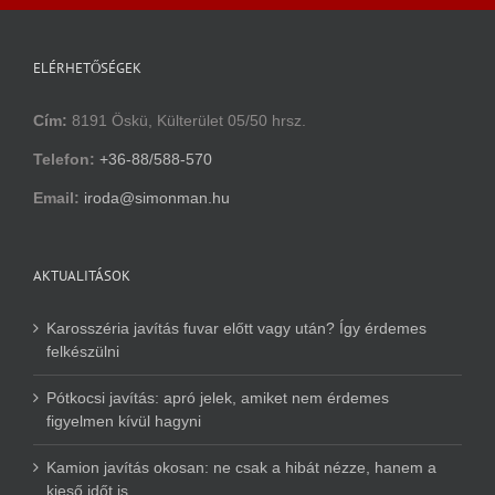
ELÉRHETŐSÉGEK
Cím:
8191 Öskü, Külterület 05/50 hrsz.
Telefon:
+36-88/588-570
Email:
iroda@simonman.hu
AKTUALITÁSOK
Karosszéria javítás fuvar előtt vagy után? Így érdemes
felkészülni
Pótkocsi javítás: apró jelek, amiket nem érdemes
figyelmen kívül hagyni
Kamion javítás okosan: ne csak a hibát nézze, hanem a
kieső időt is