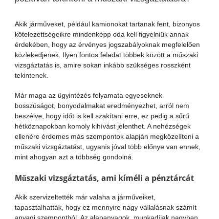
Akik járműveket, például kamionokat tartanak fent, bizonyos
kötelezettségeikre mindenképp oda kell figyelniük annak
érdekében, hogy az érvényes jogszabályoknak megfelelően
közlekedjenek. Ilyen fontos feladat többek között a műszaki
vizsgáztatás is, amire sokan inkább szükséges rosszként
tekintenek.
Már maga az ügyintézés folyamata egyeseknek
bosszúságot, bonyodalmakat eredményezhet, arról nem
beszélve, hogy időt is kell szakítani erre, ez pedig a sűrű
hétköznapokban komoly kihívást jelenthet. A nehézségek
ellenére érdemes más szempontok alapján megközelíteni a
műszaki vizsgáztatást, ugyanis jóval több előnye van ennek,
mint ahogyan azt a többség gondolná.
Műszaki vizsgáztatás, ami kíméli a pénztárcát
Akik szervizeltették már valaha a járműveiket,
tapasztalhatták, hogy ez mennyire nagy vállalásnak számít
anyagi szempontból. Az alapanyagok, munkadíjak nagyban