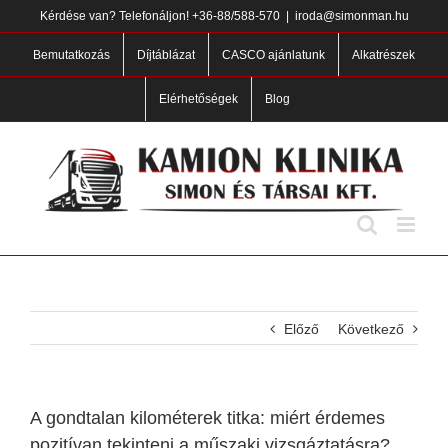
Skip
Kérdése van? Telefonáljon!
+36-88/588-570
|
iroda@simonman.hu
to
content
Bemutatkozás
Díjtáblázat
CASCO ajánlatunk
Alkatrészek
Elérhetőségek
Blog
Előző
Következő
A gondtalan kilométerek titka: miért érdemes
pozitívan tekinteni a műszaki vizsgáztatásra?